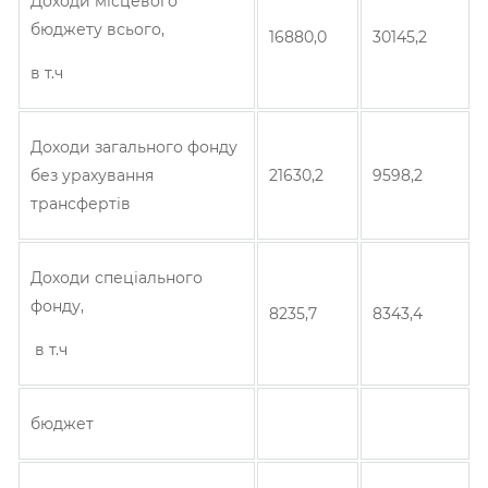
Доходи місцевого
бюджету всього,
16880,0
30145,2
в т.ч
Доходи загального фонду
без урахування
21630,2
9598,2
трансфертів
Доходи спеціального
фонду,
8235,7
8343,4
в т.ч
бюджет