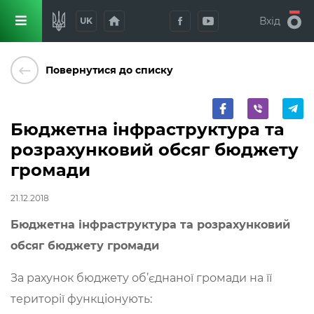
home
Вхід
UK
keyboard_backspace
Повернутися до списку
Бюджетна інфраструктура та
розрахунковий обсяг бюджету
громади
21.12.2018
Бюджетна інфраструктура та розрахунковий
обсяг бюджету громади
За рахунок бюджету об’єднаної громади на її
території функціонують: