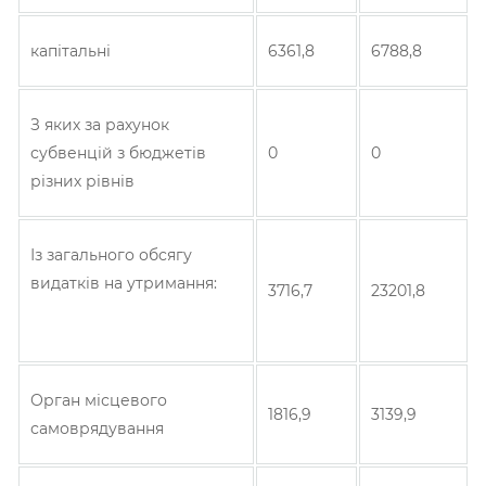
капітальні
6361,8
6788,8
З яких за рахунок
субвенцій з бюджетів
0
0
різних рівнів
Із загального обсягу
видатків на утримання:
3716,7
23201,8
Орган місцевого
1816,9
3139,9
самоврядування