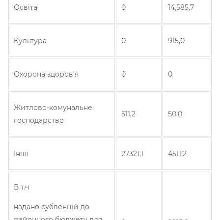
Освіта
0
14,585,7
Культура
0
915,0
Охорона здоров’я
0
0
Житлово-комунальне
511,2
50,0
господарство
Інші
27321,1
4511,2
В т.ч
надано субвенцій до
районного бюджету для