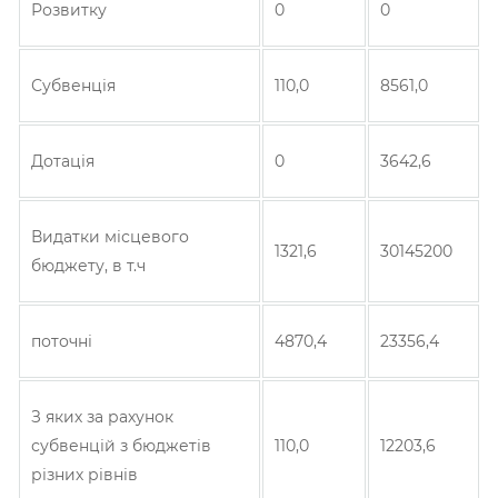
Розвитку
0
0
Субвенція
110,0
8561,0
Дотація
0
3642,6
Видатки місцевого
1321,6
30145200
бюджету, в т.ч
поточні
4870,4
23356,4
З яких за рахунок
субвенцій з бюджетів
110,0
12203,6
різних рівнів