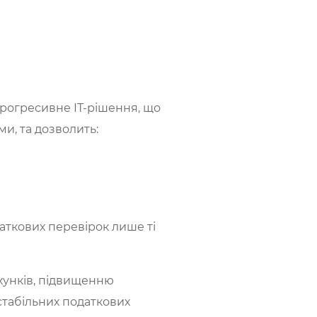
рогресивне ІТ-рішення, що
и, та дозволить:
аткових перевірок лише ті
хунків, підвищенню
стабільних податкових