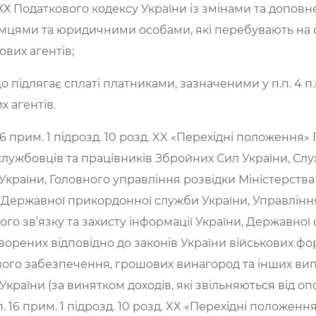
д. ХХ Податкового кодексу України із змінами та доповн
цями та юридичними особами, які перебувають на 
ових агентів;
о підлягає сплаті платниками, зазначеними у п.п. 4 п.п. 
х агентів.
п. 16 прим. 1 підрозд. 10 розд. XX «Перехідні положенн
службовців та працівників Збройних Сил України, Сл
України, Головного управління розвідки Міністерства
и, Державної прикордонної служби України, Управлінн
го зв’язку та захисту інформації України, Державної
орених відповідно до законів України військових форму
ого забезпечення, грошових винагород та інших випл
України (за винятком доходів, які звільняються від 
п. 16 прим. 1 підрозд. 10 розд. XX «Перехідні положення