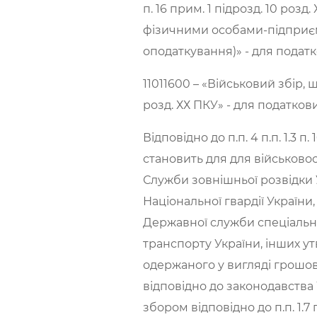
п. 16 прим. 1 підрозд. 10 роз
фізичними особами-підприєм
оподаткування)» - для податк
11011600 – «Військовий збір, щ
розд. ХХ ПКУ» - для податкови
Відповідно до п.п. 4 п.п. 1.3 
становить для для військово
Служби зовнішньої розвідки 
Національної гвардії Україн
Державної служби спеціально
транспорту України, інших утв
одержаного у вигляді грошов
відповідно до законодавства 
збором відповідно до п.п. 1.7 