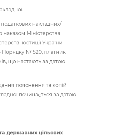
акладної.
ї податкових накладних/
о наказом Міністерства
стерстві юстиції України
. 5 Порядку № 520, платник
ів, що настають за датою
дання пояснення та копій
кладної починається за датою
 та державних цільових