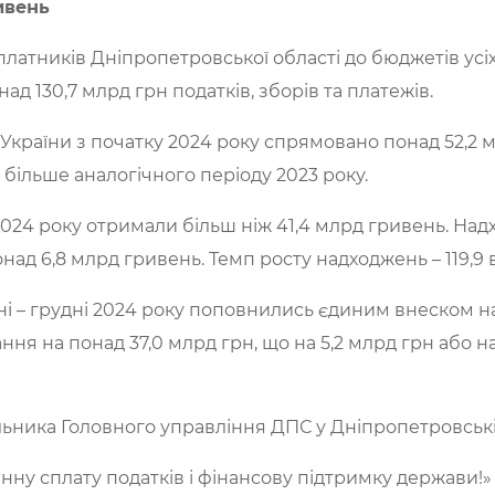
ивень
д платників Дніпропетровської області до бюджетів усі
ад 130,7 млрд грн податків, зборів та платежів.
України з початку 2024 року спрямовано понад 52,2 
с. більше аналогічного періоду 2023 року.
024 року отримали більш ніж 41,4 млрд гривень. На
над 6,8 млрд гривень. Темп росту надходжень – 119,9 в
чні – грудні 2024 року поповнились єдиним внеском н
я на понад 37,0 млрд грн, що на 5,2 млрд грн або на 1
альника Головного управління ДПС у Дніпропетровськ
нну сплату податків і фінансову підтримку держави!»