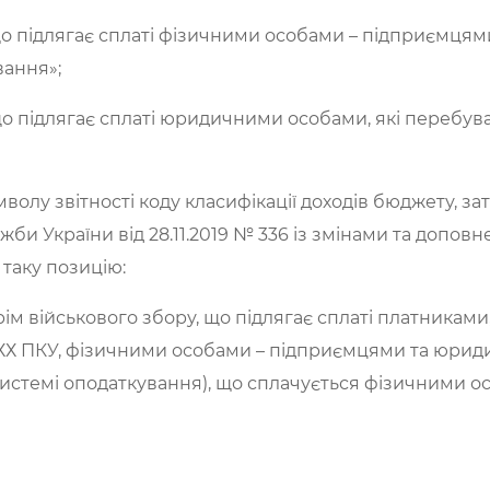
 що підлягає сплаті фізичними особами – підприємцям
вання»;
, що підлягає сплаті юридичними особами, які перебу
мволу звітності коду класифікації доходів бюджету, 
би України від 28.11.2019 № 336 із змінами та доповн
таку позицію:
крім військового збору, що підлягає сплаті платниками, 
зд. ХХ ПКУ, фізичними особами – підприємцями та юри
истемі оподаткування), що сплачується фізичними о