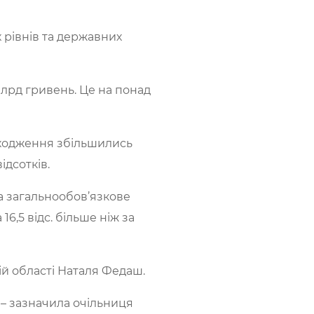
х рівнів та державних
млрд гривень. Це на понад
дходження збільшились
ідсотків.
а загальнообов’язкове
6,5 відс. більше ніж за
ій області Наталя Федаш.
 – зазначила очільниця