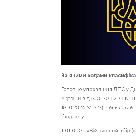
За якими кодами класифікац
Головне управління ДПС у Дні
України від 14.01.2011 2011 №
18.10.2024 № 522) військовий
бюджету:
11011000 – «Військовий збір (