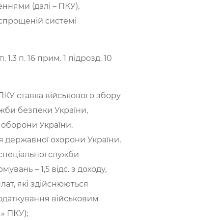
еннями (далі – ПКУ),
спрощеній системі
1.3 п. 16 прим. 1 підрозд. 10
я» ПКУ ставка військового збору
ужби безпеки України,
 оборони України,
я державної охорони України,
 спеціальної служби
вань – 1,5 відс. з доходу,
ат, які здійснюються
оподаткування військовим
» ПКУ);