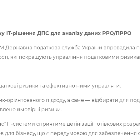
у ІТ-рішення ДПС для аналізу даних РРО/ПРРО
M Державна податкова служба України впровадила п
сті, які покращують управління податковими ризикам
даткові ризики та ефективно ними управляти;
к-орієнтованого підходу, а саме — відбирати для под
явлено ймовірні ризики.
 ІТ-системи сприятиме детінізації готівкових розра
ов для бізнесу, що є передумовою для забезпечення 