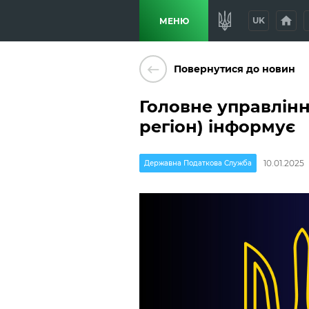
home
p
UK
МЕНЮ
keyboard_backspace
Повернутися до новин
Головне управлінн
регіон) інформує
10.01.2025
Державна Податкова Служба