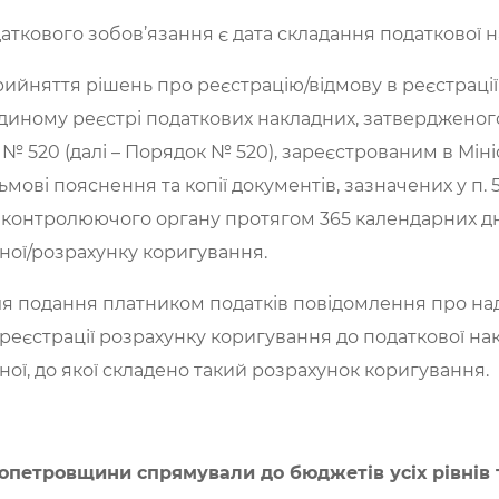
ткового зобов’язання є дата складання податкової н
прийняття рішень про реєстрацію/відмову в реєстраці
диному реєстрі податкових накладних, затвердженог
19 № 520 (далі – Порядок № 520), зареєстрованим в Міні
исьмові пояснення та копії документів, зазначених у п
 контролюючого органу протягом 365 календарних дн
ної/розрахунку коригування.
для подання платником податків повідомлення про на
 реєстрації розрахунку коригування до податкової на
ої, до якої складено такий розрахунок коригування.
ропетровщини спрямували до бюджетів усіх рівнів