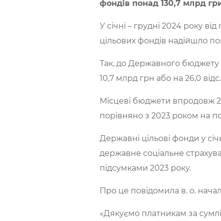
фондів понад 130,7 млрд гр
У січні – грудні 2024 року ві
цільових фондів надійшло пон
Так, до Державного бюджету 
10,7 млрд грн або на 26,0 від
Місцеві бюджети впродовж 2
порівняно з 2023 роком на по
Державні цільові фонди у сі
державне соціальне страхуванн
підсумками 2023 року.
Про це повідомила в. о. нач
«Дякуємо платникам за сумлі