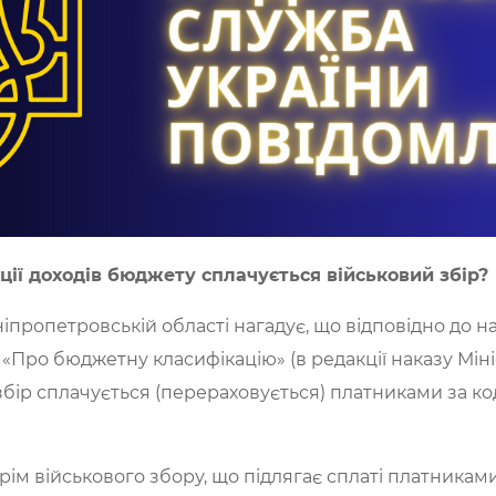
ії доходів бюджету сплачується військовий збір?
пропетровській області нагадує, що відповідно до на
 11 «Про бюджетну класифікацію» (в редакції наказу Мін
 збір сплачується (перераховується) платниками за ко
крім військового збору, що підлягає сплаті платниками, 