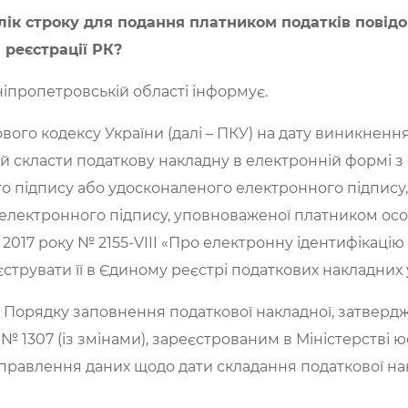
длік строку для подання платником податків пові
 реєстрації РК?
іпропетровській області інформує.
аткового кодексу України (далі – ПКУ) на дату виникнен
й скласти податкову накладну в електронній формі 
о підпису або удосконаленого електронного підпису,
 електронного підпису, уповноваженої платником осо
 2017 року № 2155-VIII «Про електронну ідентифікацію 
еєструвати її в Єдиному реєстрі податкових накладних
21 Порядку заповнення податкової накладної, затверд
15 № 1307 (із змінами), зареєстрованим в Міністерстві ю
иправлення даних щодо дати складання податкової нак