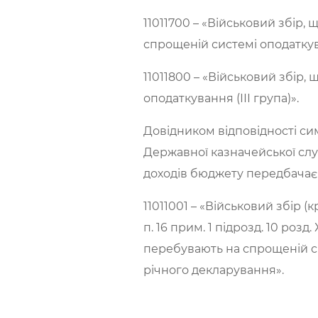
11011700 – «Військовий збір,
спрощеній системі оподатку
11011800 – «Військовий збір
оподаткування (ІІІ група)».
Довідником відповідності си
Державної казначейської служ
доходів бюджету передбачає 
11011001 – «Військовий збір (
п. 16 прим. 1 підрозд. 10 ро
перебувають на спрощеній с
річного декларування».