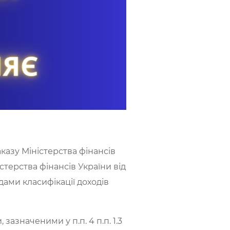
казу Міністерства фінансів
істерства фінансів України від
дами класифікації доходів
зазначеними у п.п. 4 п.п. 1.3