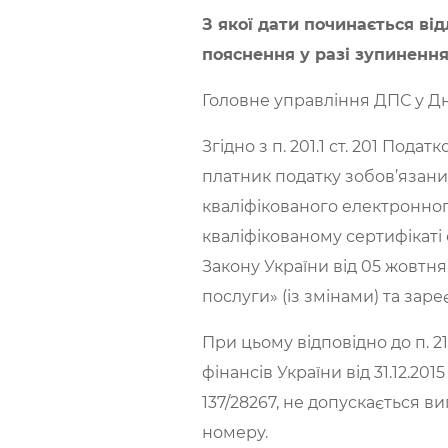
З якої дати починається ві
пояснення у разі зупинення
Головне управління ДПС у Дн
Згідно з п. 201.1 ст. 201 Под
платник податку зобов’язани
кваліфікованого електронног
кваліфікованому сертифікаті
Закону України від 05 жовтня
послуги» (із змінами) та зар
При цьому відповідно до п. 
фінансів України від 31.12.20
137/28267, не допускається в
номеру.