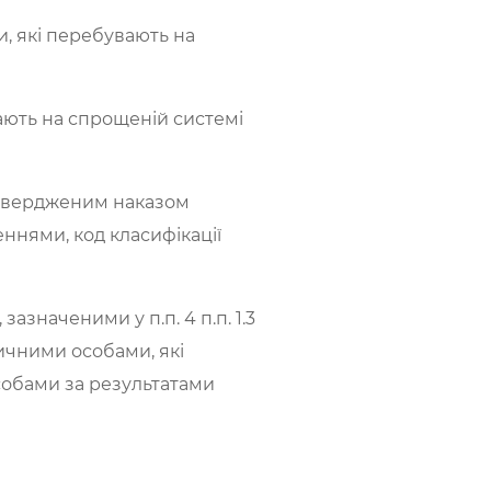
и, які перебувають на
вають на спрощеній системі
затвердженим наказом
еннями, код класифікації
зазначеними у п.п. 4 п.п. 1.3
дичними особами, які
собами за результатами