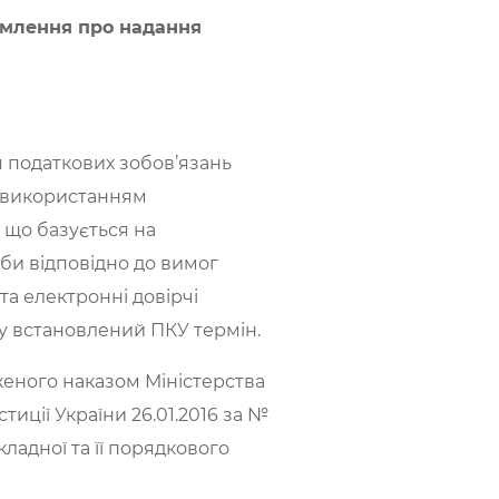
домлення про надання
ня податкових зобов’язань
з використанням
 що базується на
би відповідно до вимог
та електронні довірчі
 у встановлений ПКУ термін.
женого наказом Міністерства
стиції України 26.01.2016 за №
ладної та її порядкового