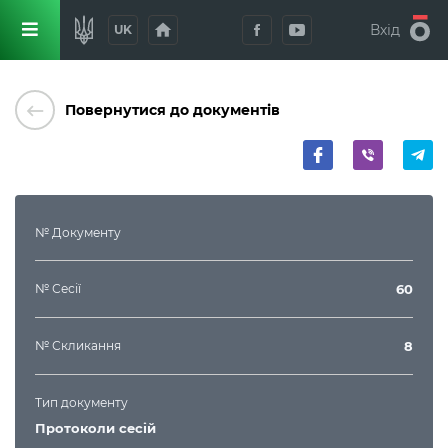
home
Вхід
UK
keyboard_backspace
Повернутися до документів
№ Документу
№ Сесії
60
№ Скликання
8
Тип документу
Протоколи сесій