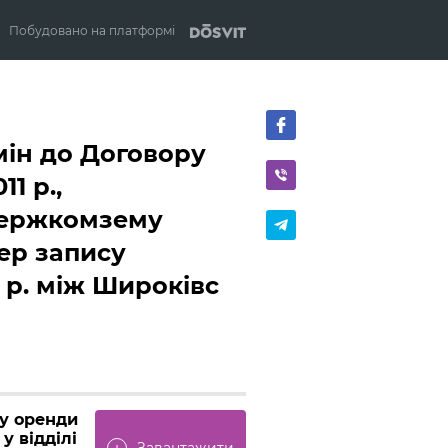
Побудовано на платформі
змін до Договору
11 р.,
 Держкомзему
ер запису
12 р. між Широківс
ру оренди
 у відділі