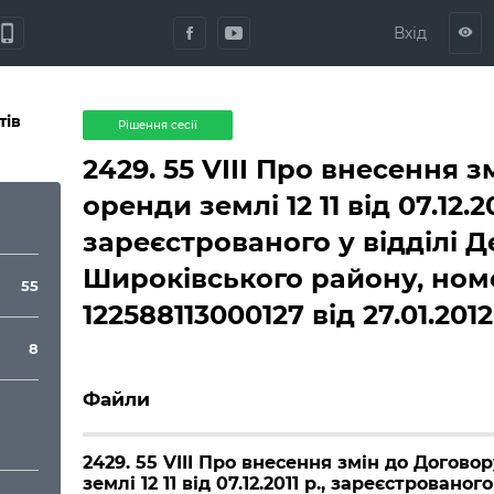
hone_iphone
Вхід
visibility
тів
Рішення сесії
2429. 55 VIII Про внесення 
оренди землі 12 11 від 07.12.20
зареєстрованого у відділі
Широківського району, ном
55
122588113000127 від 27.01.20
8
Файли
2429. 55 VIII Про внесення змін до Догово
землі 12 11 від 07.12.2011 р., зареєстрованого