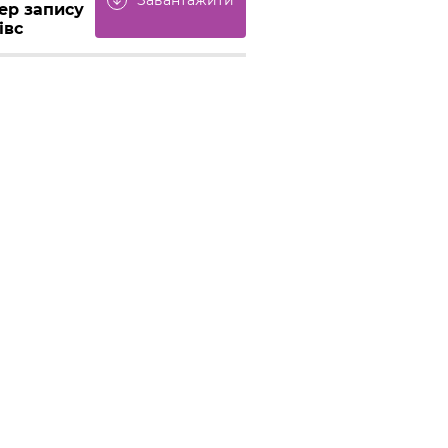
Завантажити
arrow_downward
ер запису
івс