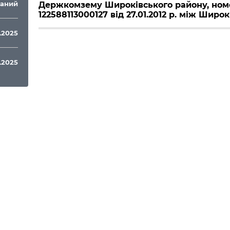
ваний
Держкомзему Широківського району, ном
122588113000127 від 27.01.2012 р. між Широк
6.2025
6.2025