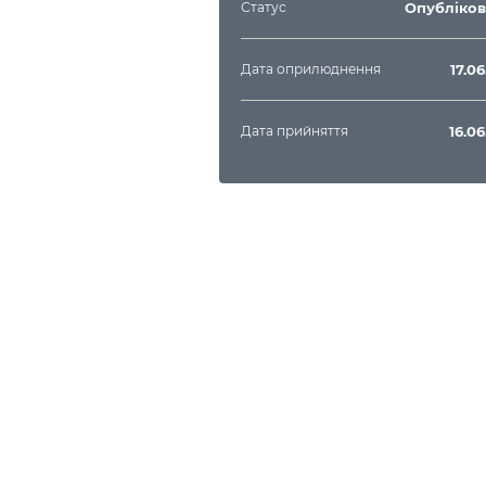
Статус
Опубліко
Дата оприлюднення
17.0
Дата прийняття
16.0