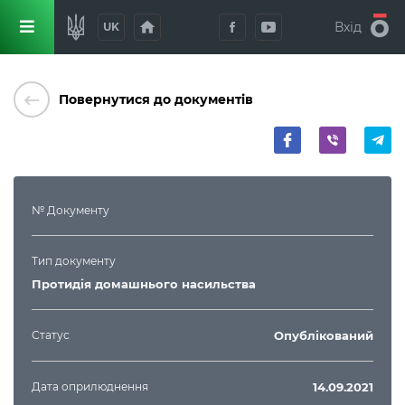
home
Вхід
UK
keyboard_backspace
Повернутися до документів
№ Документу
Тип документу
Протидія домашнього насильства
Статус
Опублікований
Дата оприлюднення
14.09.2021