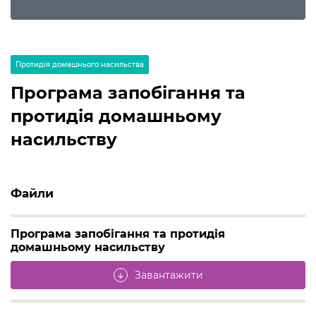
Протидія домашнього насильства
Програма запобігання та
протидія домашньому
насильству
Файли
Програма запобігання та протидія
домашньому насильству
Завантажити
arrow_downward