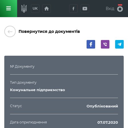
home
Вхід
UK
keyboard_backspace
Повернутися до документів
№ Документу
Тип документу
Комунальне підприємство
Статус
Опублікований
Дата оприлюднення
07.07.2020