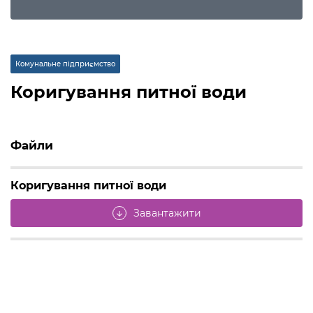
Комунальне підприємство
Коригування питної води
Файли
Коригування питної води
Завантажити
arrow_downward