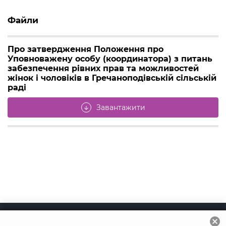
Файли
Про затвердження Положення про
Уповноважену особу (координатора) з питань
забезпечення рівних прав та можливостей
жінок і чоловіків в Гречаноподівській сільській
раді
Завантажити
arrow_downward
cancel