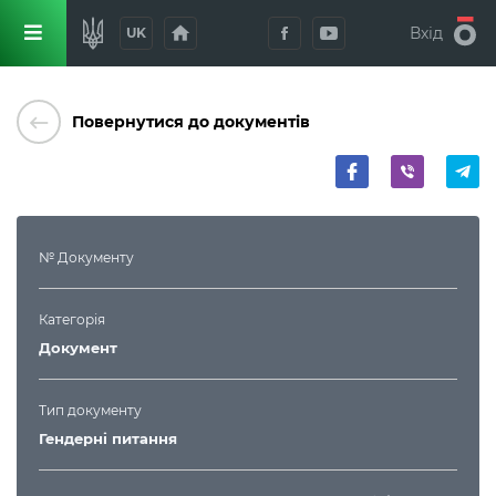
home
Вхід
UK
keyboard_backspace
Повернутися до документів
№ Документу
Категорія
Документ
Тип документу
Гендерні питання